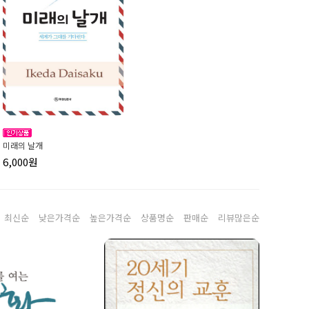
미래의 날개
6,000원
최신순
낮은가격순
높은가격순
상품명순
판매순
리뷰많은순