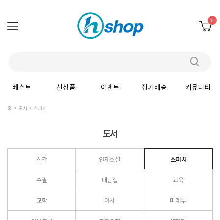
0
베스트
신상품
이벤트
정기배송
커뮤니티
홈
도서
스피치
도서
신간
연재소설
스피치
수필
대담집
교육
교학
어서
미래부