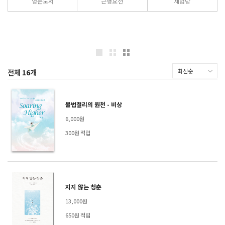
영문도서
근행요전
체험담
전체
16
개
불법철리의 원천 - 비상
6,000원
300원 적립
지지 않는 청춘
13,000원
650원 적립