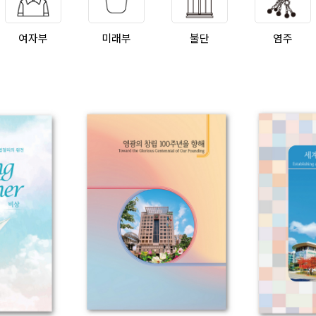
여자부
미래부
불단
염주