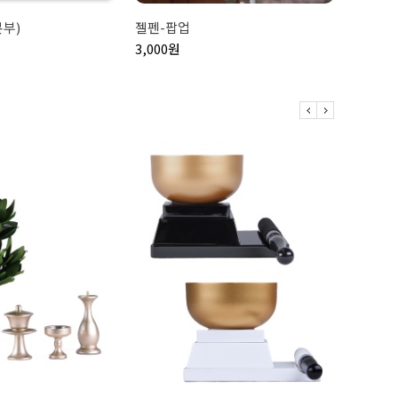
부)
젤펜-팝업
우양산(
3,000원
15,000