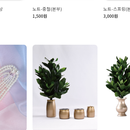
상
노트-중철(본부)
노트-스프링(본
1,500원
3,000원