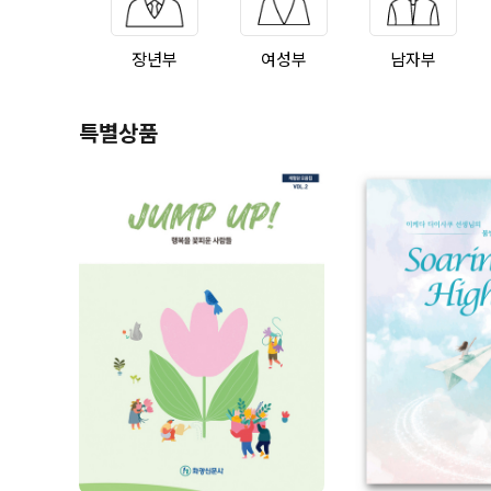
장년부
여성부
남자부
특별상품