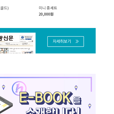
골드)
미니 종세트
염주지갑
20,000원
6,000원