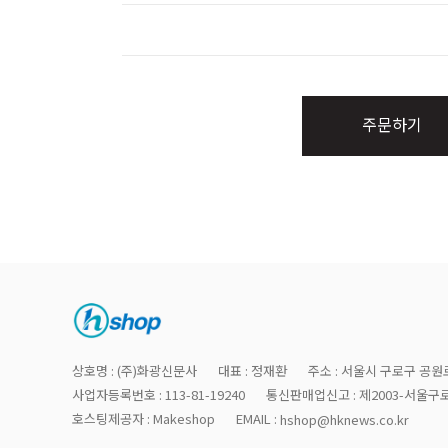
주문하기
상호명 : (주)화광신문사
대표 : 정재환
주소 : 서울시 구로구 공원로
사업자등록번호 : 113-81-19240
통신판매업신고 : 제2003-서울구로
호스팅제공자 : Makeshop
EMAIL :
hshop@hknews.co.kr