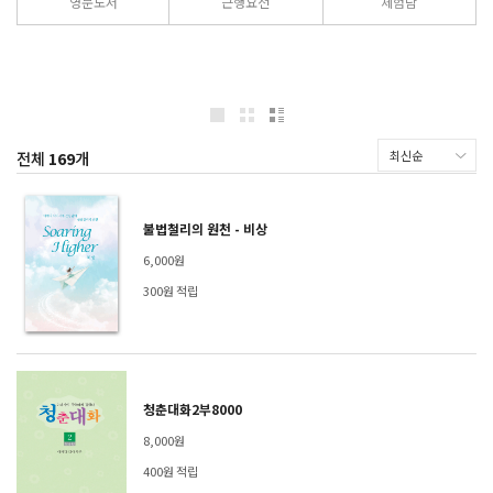
영문도서
근행요전
체험담
전체
169
개
불법철리의 원천 - 비상
6,000원
300원 적립
청춘대화2부8000
8,000원
400원 적립