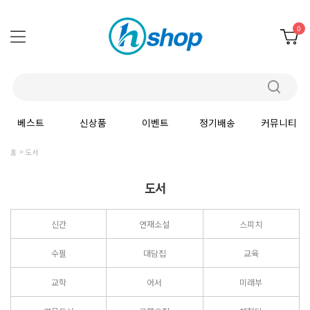
0
베스트
신상품
이벤트
정기배송
커뮤니티
홈
도서
도서
신간
연재소설
스피치
수필
대담집
교육
교학
어서
미래부