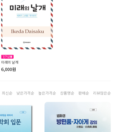
미래의 날개
6,000원
최신순
낮은가격순
높은가격순
상품명순
판매순
리뷰많은순