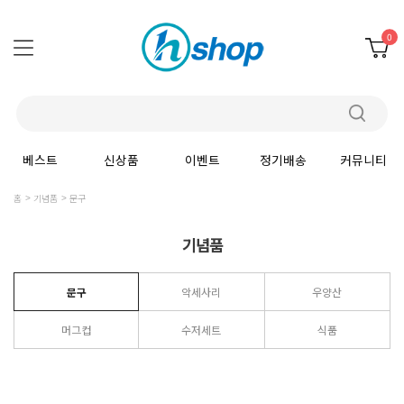
0
베스트
신상품
이벤트
정기배송
커뮤니티
홈
기념품
문구
기념품
문구
악세사리
우양산
머그컵
수저세트
식품