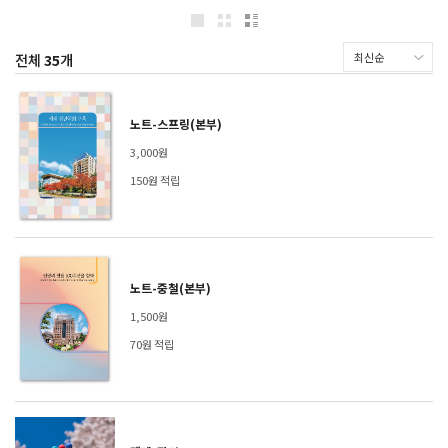
전체
35
개
노트-스프링(본부)
3,000원
150원 적립
노트-중철(본부)
1,500원
70원 적립