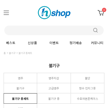
0
베스트
신상품
이벤트
정기배송
커뮤니티
홈
불기구
불기구 종세트
불기구
염주
염주지갑
불단
불기구
고급염주
청수 진지그릇
불기구 종세트
불기구 종
수호어본존케이스