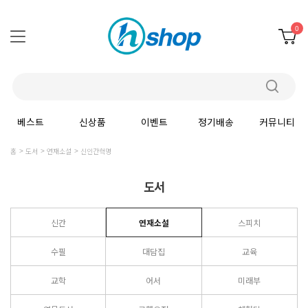
0
베스트
신상품
이벤트
정기배송
커뮤니티
홈
도서
연재소설
신인간혁명
도서
신간
연재소설
스피치
수필
대담집
교육
교학
어서
미래부