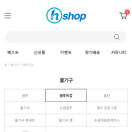
0
베스트
신상품
이벤트
정기배송
커뮤니티
홈
불기구
염주지갑
불기구
염주
염주지갑
불단
불기구
고급염주
청수 진지그릇
불기구 종세트
불기구 종
수호어본존케이스