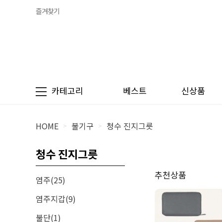
즐겨찾기
카테고리
베스트
신상품
HOME
불기구
청수 진지그릇
>
>
청수 진지그릇
추천상품
염주(25)
염주지갑(9)
불단(1)