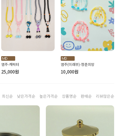
염주-캐릭터
염주(미래부)-청춘희망
25,000원
10,000원
최신순
낮은가격순
높은가격순
상품명순
판매순
리뷰많은순