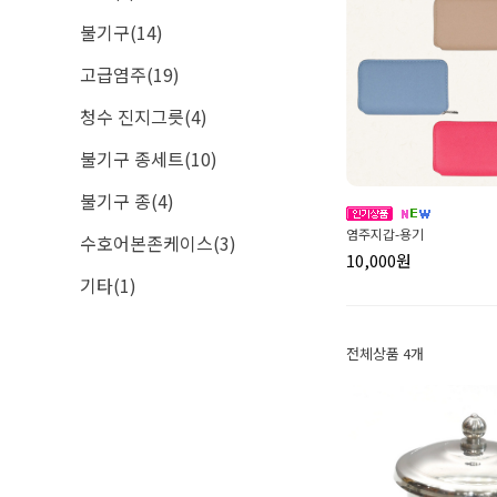
불기구(14)
고급염주(19)
청수 진지그릇(4)
불기구 종세트(10)
불기구 종(4)
염주지갑-용기
수호어본존케이스(3)
10,000원
기타(1)
전체상품 4개