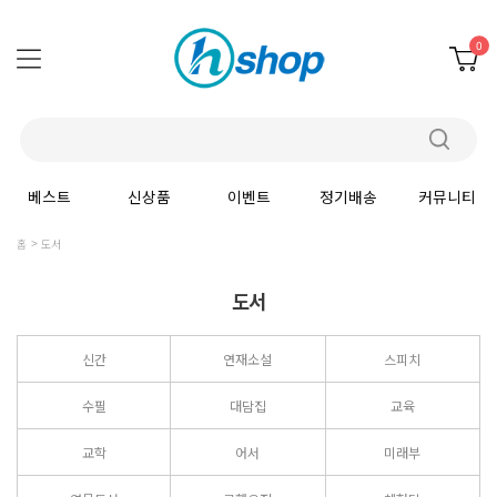
0
베스트
신상품
이벤트
정기배송
커뮤니티
홈
도서
도서
신간
연재소설
스피치
수필
대담집
교육
교학
어서
미래부