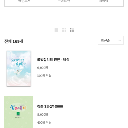
영문도서
근행요전
체험담
전체
169
개
불법철리의 원천 - 비상
6,000원
300원 적립
청춘대화2부8000
8,000원
400원 적립