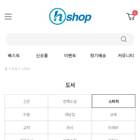
0
베스트
신상품
이벤트
정기배송
커뮤니티
홈
도서
스피치
도서
신간
연재소설
스피치
수필
대담집
교육
교학
어서
미래부