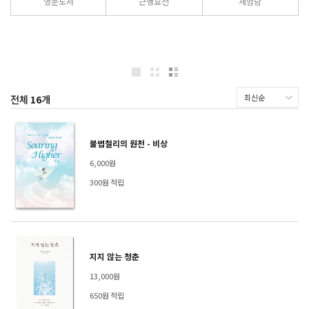
영문도서
근행요전
체험담
전체
16
개
불법철리의 원천 - 비상
6,000원
300원 적립
지지 않는 청춘
13,000원
650원 적립