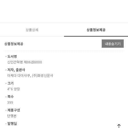
상품상세
상품정보제공
상품정보제공
내용숨기기
ㆍ도서명
신인간혁명 제06권8000
ㆍ저자, 출판사
이케다 다이사쿠, (주)화광신문사
ㆍ크기
4*6 양장
ㆍ쪽수
399
ㆍ제품구성
단행본
ㆍ발행일