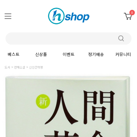
0
베스트
신상품
이벤트
정기배송
커뮤니티
도서
연재소설
신인간혁명