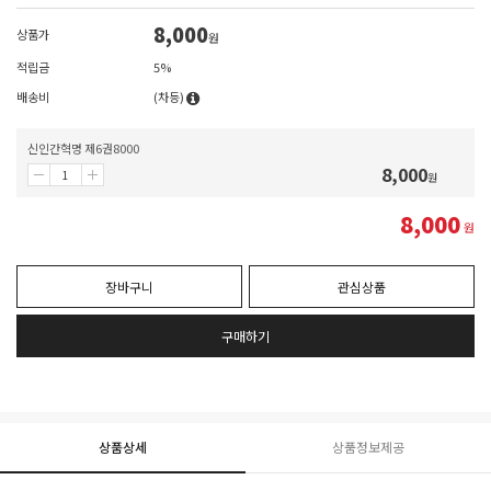
8,000
상품가
원
적립금
5%
배송비
(차등)
신인간혁명 제6권8000
8,000
원
8,000
원
장바구니
관심상품
구매하기
상품상세
상품정보제공