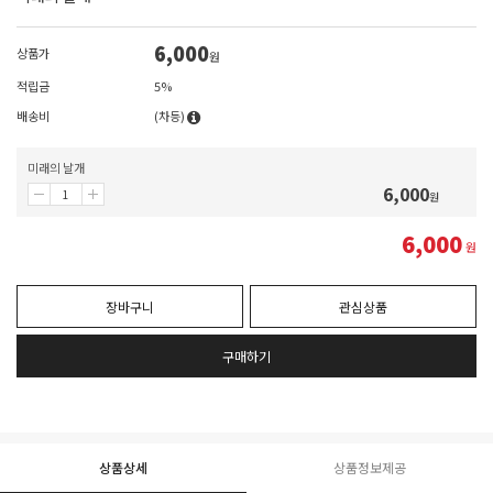
6,000
상품가
원
적립금
5%
배송비
(차등)
미래의 날개
6,000
원
6,000
원
장바구니
관심상품
구매하기
상품상세
상품정보제공