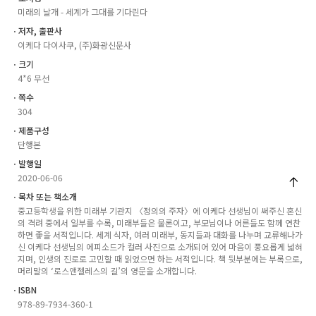
미래의 날개 - 세계가 그대를 기다린다
ㆍ저자, 출판사
이케다 다이사쿠, (주)화광신문사
ㆍ크기
4*6 무선
ㆍ쪽수
304
ㆍ제품구성
단행본
ㆍ발행일
2020-06-06
ㆍ목차 또는 책소개
중고등학생을 위한 미래부 기관지 〈정의의 주자〉에 이케다 선생님이 써주신 혼신
의 격려 중에서 일부를 수록, 미래부들은 물론이고, 부모님이나 어른들도 함께 연찬
하면 좋을 서적입니다. 세계 식자, 여러 미래부, 동지들과 대화를 나누며 교류해나가
신 이케다 선생님의 에피소드가 컬러 사진으로 소개되어 있어 마음이 풍요롭게 넓혀
지며, 인생의 진로로 고민할 때 읽었으면 하는 서적입니다. 책 뒷부분에는 부록으로,
머리말의 ‘로스앤젤레스의 길’의 영문을 소개합니다.
ㆍISBN
978-89-7934-360-1