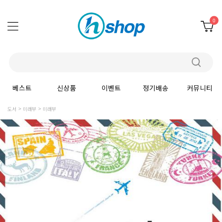
0
베스트
신상품
이벤트
정기배송
커뮤니티
도서
미래부
미래부