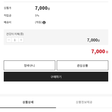
7,000
상품가
원
적립금
5%
배송비
(차등)
건강의 지혜(증)
7,000
원
7,000
원
장바구니
관심상품
구매하기
상품상세
상품정보제공