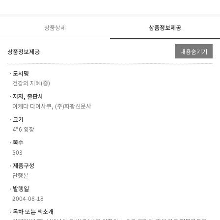
상품상세
상품정보제공
상품정보제공
내용숨기기
ㆍ도서명
건강의 지혜(증)
ㆍ저자, 출판사
이케다 다이사쿠, (주)화광신문사
ㆍ크기
4*6 양장
ㆍ쪽수
503
ㆍ제품구성
단행본
ㆍ발행일
2004-08-18
ㆍ목차 또는 책소개