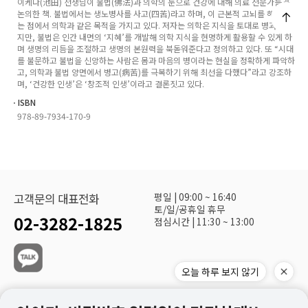
이케다(池田) 선생님이 불법(佛法)과 의학의 눈으로 건강에 대해 의료 전문가들과
논의한 책. 불법에서는 생노병사를 사고(四苦)라고 하며, 이 근본적 고뇌를 해결하려
는 점에서 의학과 같은 목적을 가지고 있다. 저자는 의학은 지식을 토대로 병과 싸우
지만, 불법은 인간 내면의 ‘지혜’를 개발해 의학 지식을 현명하게 활용할 수 있게 하
며 생명의 리듬을 조절하고 생명의 본원력을 북돋워준다고 정의하고 있다. 또 “시대
를 불문하고 불법을 신앙하는 사람은 몸과 마음의 병이라는 현실을 정확하게 파악하
고, 의학과 불법 양면에서 병고(病苦)를 극복하기 위해 최선을 다했다”라고 강조하
며, ‘건강한 인생’은 ‘창조적 인생’이라고 결론짓고 있다.
ㆍISBN
978-89-7934-170-9
평일 | 09:00 ~ 16:40
고객문의 대표전화
토/일/공휴일 휴무
02-3282-1825
점심시간 | 11:30 ~ 13:00
오늘 하루 보지 않기