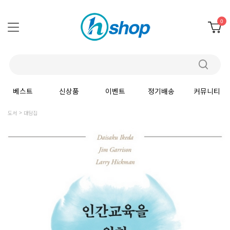
0
베스트
신상품
이벤트
정기배송
커뮤니티
도서
대담집