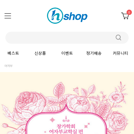
0
베스트
신상품
이벤트
정기배송
커뮤니티
여자부