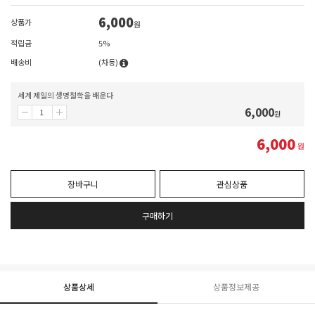
6,000
상품가
원
적립금
5%
배송비
(차등)
세계 제일의 생명철학을 배운다
6,000
원
6,000
원
장바구니
관심상품
구매하기
상품상세
상품정보제공