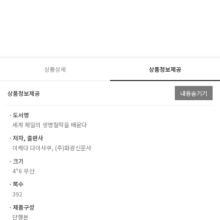
상품상세
상품정보제공
상품정보제공
내용숨기기
ㆍ도서명
세계 제일의 생명철학을 배운다
ㆍ저자, 출판사
이케다 다이사쿠, (주)화광신문사
ㆍ크기
4*6 무선
ㆍ쪽수
392
ㆍ제품구성
단행본