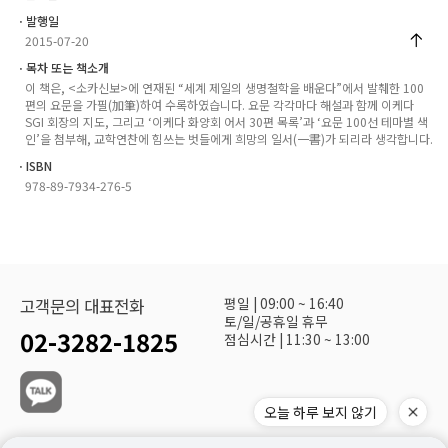
ㆍ발행일
2015-07-20
ㆍ목차 또는 책소개
이 책은, <소카신보>에 연재된 “세계 제일의 생명철학을 배운다”에서 발췌한 100
편의 요문을 가필(加筆)하여 수록하였습니다. 요문 각각마다 해설과 함께 이케다
SGI 회장의 지도, 그리고 ‘이케다 화양회 어서 30편 목록’과 ‘요문 100선 테마별 색
인’을 첨부해, 교학연찬에 힘쓰는 벗들에게 희망의 일서(一書)가 되리라 생각합니다.
ㆍISBN
978-89-7934-276-5
평일 | 09:00 ~ 16:40
고객문의 대표전화
토/일/공휴일 휴무
02-3282-1825
점심시간 | 11:30 ~ 13:00
오늘 하루 보지 않기