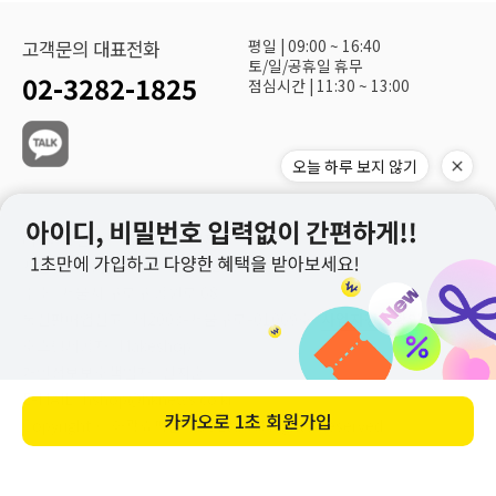
평일 | 09:00 ~ 16:40
고객문의 대표전화
토/일/공휴일 휴무
02-3282-1825
점심시간 | 11:30 ~ 13:00
오늘 하루 보지 않기
(주)화광신문사 대표이사 : 정재환
사업자 등록번호 : 113-81-19240
주소 : 서울시 구로구 공원로 68
통신판매업신고 : 제2003-서울구로-01069호
사업자정보확인
호스팅제공자 : Makeshop
개인정보보호책임자 : 신지훈
E-MAIL : hshop@hknews.co.kr
카카오로
1초 회원가입
Copyrightⓒ 화광쇼핑몰 Co., Ltd. All Rights Reserved
회사소개
개인정보처리방침
서비스이용약관