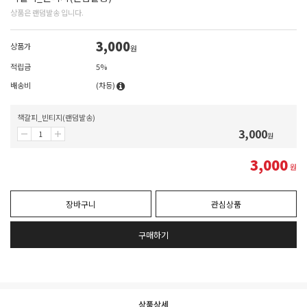
상품은 랜덤발송 입니다.
3,000
상품가
원
적립금
5%
배송비
(차등)
책갈피_빈티지(랜덤발송)
3,000
원
3,000
원
장바구니
관심상품
구매하기
상품상세