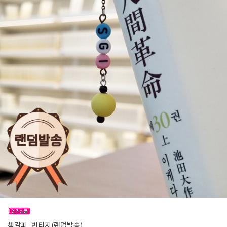
책갈피_빈티지(랜덤발송)