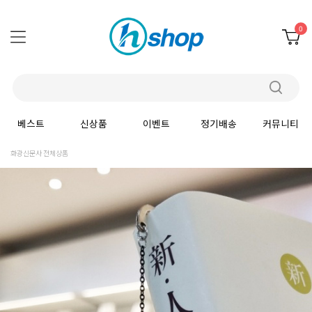
0
베스트
신상품
이벤트
정기배송
커뮤니티
화광신문사 전체상품