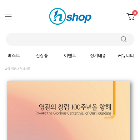
0
베스트
신상품
이벤트
정기배송
커뮤니티
화광신문사 전체상품