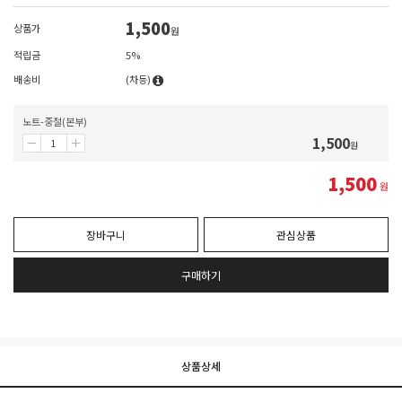
1,500
상품가
원
적립금
5%
배송비
(차등)
노트-중철(본부)
1,500
원
1,500
원
장바구니
관심상품
구매하기
상품상세