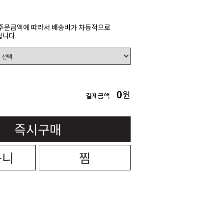
주문금액에 따라서 배송비가 차등적으로
니다.
0
원
결제금액
즉시구매
구니
찜