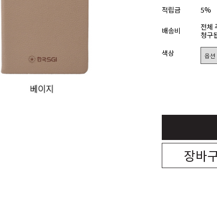
적립금
5%
전체 
배송비
청구됩
색상
장바