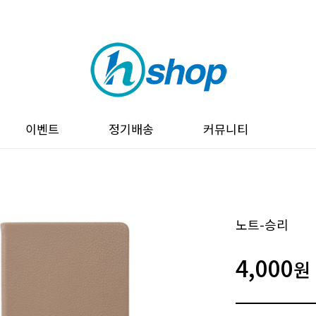
이벤트
정기배송
커뮤니티
노트-승리
4,000
원