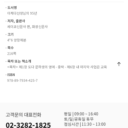
ㆍ도서명
이케다선생님의 95년
ㆍ저자, 출판사
세이쿄신문사 편, 화광신문사
ㆍ크기
4*6 양장제본
ㆍ쪽수
216쪽
ㆍ목차 또는 책소개
<목차> 제1장 도다 문하생의 영예 - 중략 - 제6장 내 마지막 사업은 교육
ㆍISBN
978-89-7934-425-7
평일 | 09:00 ~ 16:40
고객문의 대표전화
토/일/공휴일 휴무
02-3282-1825
점심시간 | 11:30 ~ 13:00