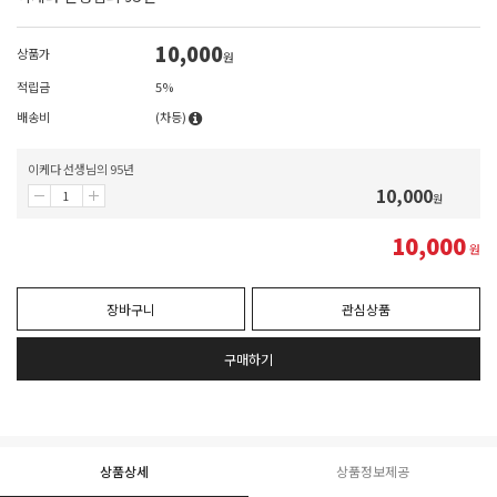
10,000
상품가
원
적립금
5%
배송비
(차등)
이케다 선생님의 95년
10,000
원
10,000
원
장바구니
관심상품
구매하기
상품상세
상품정보제공