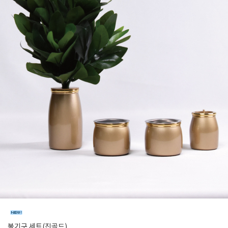
불기구 세트(진골드)