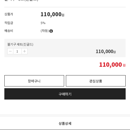
110,000
상품가
원
적립금
5%
배송비
(차등)
불기구 세트(진골드)
110,000
원
110,000
원
장바구니
관심상품
구매하기
상품상세