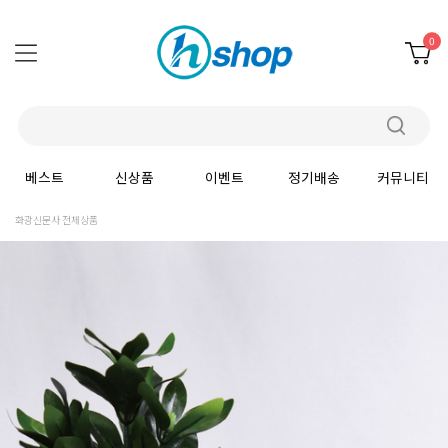
0
베스트
신상품
이벤트
정기배송
커뮤니티
화광신문사 전체상품