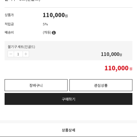
110,000
상품가
원
적립금
5%
배송비
(차등)
불기구 세트(진골드)
110,000
원
110,000
원
장바구니
관심상품
구매하기
상품상세