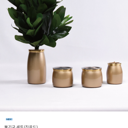
불기구 세트(진골드)