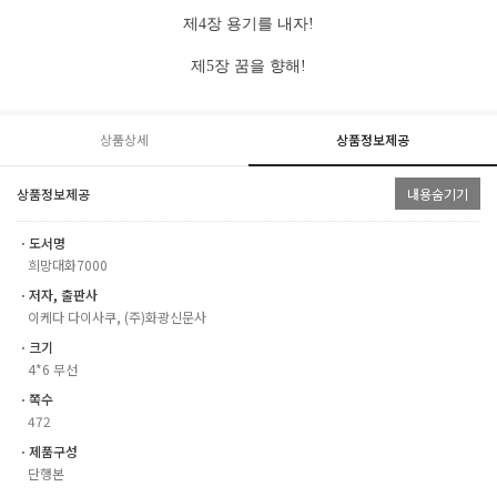
제
4
장 용기를 내자
!
제
5
장 꿈을 향해
!
상품상세
상품정보제공
상품정보제공
내용숨기기
ㆍ도서명
희망대화7000
ㆍ저자, 출판사
이케다 다이사쿠, (주)화광신문사
ㆍ크기
4*6 무선
ㆍ쪽수
472
ㆍ제품구성
단행본