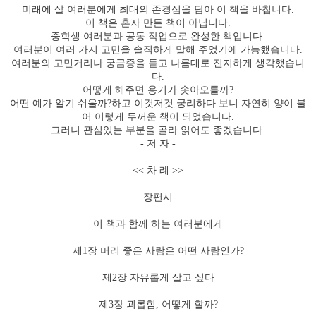
미래에 살 여러분에게 최대의 존경심을 담아 이 책을 바칩니다
.
이 책은 혼자 만든 책이 아닙니다
.
중학생 여러분과 공동 작업으로 완성한 책입니다
.
여러분이 여러 가지 고민을 솔직하게 말해 주었기에 가능했습니다
.
여러분의 고민거리나 궁금증을 듣고 나름대로 진지하게 생각했습니
다
.
어떻게 해주면 용기가 솟아오를까
?
어떤 예가 알기 쉬울까
?
하고 이것저것 궁리하다 보니 자연히 양이 불
어 이렇게 두꺼운 책이 되었습니다
.
그러니 관심있는 부분을 골라 읽어도 좋겠습니다
.
-
저 자
-
<<
차 례
>>
장편시
이 책과 함께 하는 여러분에게
제
1
장 머리 좋은 사람은 어떤 사람인가
?
제
2
장 자유롭게 살고 싶다
제
3
장 괴롭힘
,
어떻게 할까
?