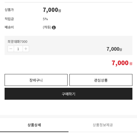
7,000
상품가
원
적립금
5%
배송비
(차등)
희망대화7000
7,000
원
7,000
원
장바구니
관심상품
구매하기
상품상세
상품정보제공