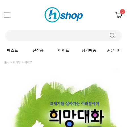
0
베스트
신상품
이벤트
정기배송
커뮤니티
도서
미래부
미래부