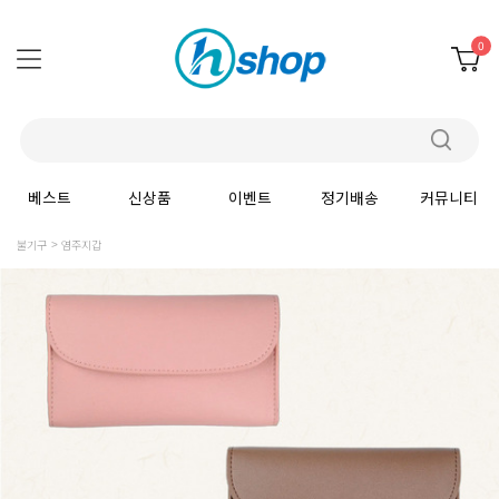
0
베스트
신상품
이벤트
정기배송
커뮤니티
불기구
염주지갑