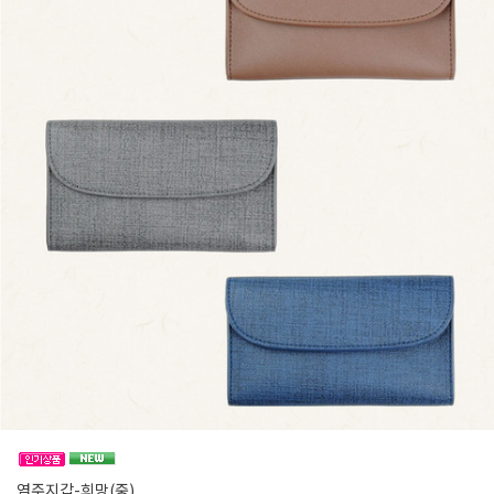
염주지갑-희망(중)