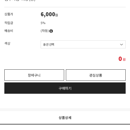
6,000
상품가
원
적립금
5%
배송비
(차등)
색상
0
원
장바구니
관심상품
구매하기
상품상세