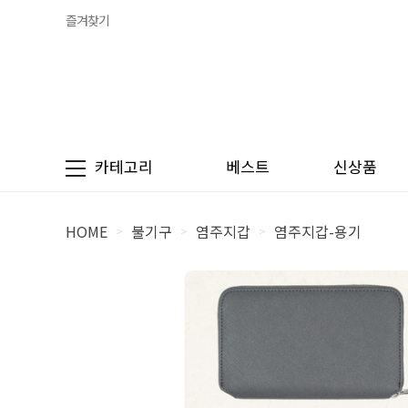
즐겨찾기
카테고리
베스트
신상품
HOME
불기구
염주지갑
염주지갑-용기
>
>
>