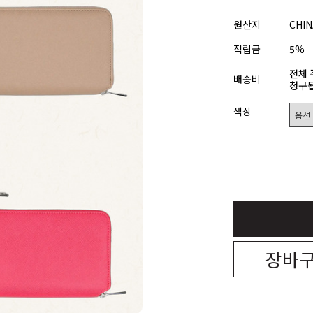
원산지
CHIN
적립금
5%
전체 
배송비
청구됩
색상
장바