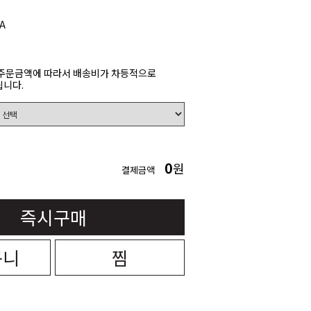
A
주문금액에 따라서 배송비가 차등적으로
니다.
0
원
결제금액
즉시구매
구니
찜