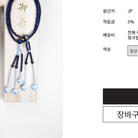
원산지
JP
적립금
5%
전체 
배송비
청구됩
색상
장바