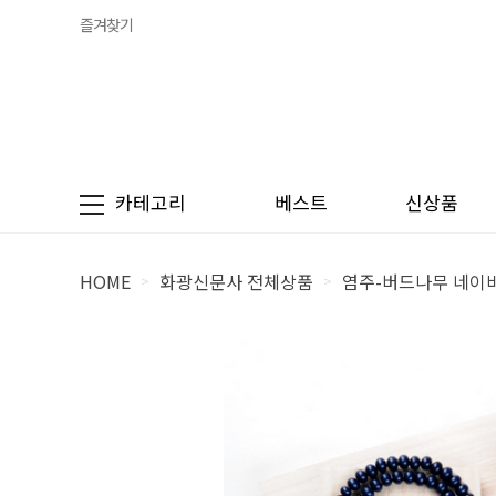
즐겨찾기
카테고리
베스트
신상품
HOME
화광신문사 전체상품
염주-버드나무 네이
>
>