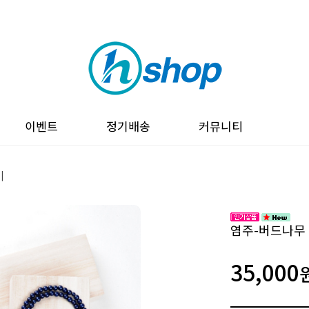
이벤트
정기배송
커뮤니티
비
염주-버드나무
35,000