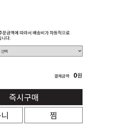
주문금액에 따라서 배송비가 차등적으로
니다.
0
원
결제금액
즉시구매
구니
찜