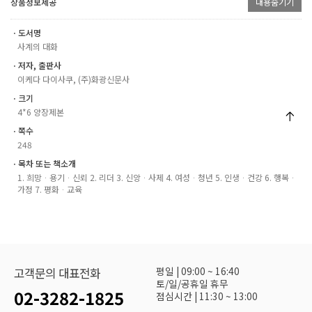
상품정보제공
내용숨기기
ㆍ도서명
사계의 대화
ㆍ저자, 출판사
이케다 다이사쿠, (주)화광신문사
ㆍ크기
4*6 양장제본
ㆍ쪽수
248
ㆍ목차 또는 책소개
1. 희망ᆞ용기ᆞ신뢰 2. 리더 3. 신앙ᆞ사제 4. 여성ᆞ청년 5. 인생ᆞ건강 6. 행복ᆞ
가정 7. 평화ᆞ교육
평일 | 09:00 ~ 16:40
고객문의 대표전화
토/일/공휴일 휴무
02-3282-1825
점심시간 | 11:30 ~ 13:00