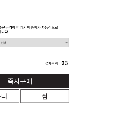
주문금액에 따라서 배송비가 차등적으로
니다.
0
원
결제금액
즉시구매
구니
찜