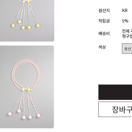
원산지
KR
적립금
5%
전체 
배송비
청구됩
색상
장바