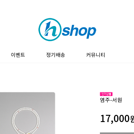
이벤트
정기배송
커뮤니티
염주-서원
17,000