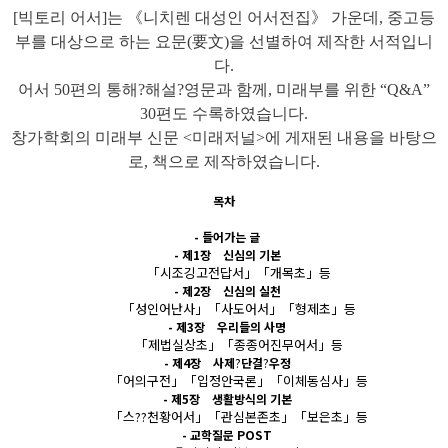
[
빅토리 어서
]
는 《니치렌 대성인 어서전집》 가운데
,
중고등
부를 대상으로 하는 요문
(
要文
)
을 선별하여 제작한 서적입니
다
.
어서
50
편의 통해?해설?영문과 함께
,
미래부를 위한
“Q&A”
30
편도 수록하였습니다
.
창가학회의 미래부 신문
<
미래저널
>
에 게재된 내용을 바탕으
로
,
책으로 제작하였습니다
.
목차
-
들어가는 글
-
제
1
장
신심의 기본
「
시조깅고전답서
」「
개목초
」
등
-
제
2
장
신심의 실천
「
성인어난사
」「
사도어서
」「
형제초
」
등
-
제
3
장
우리들의
사명
「
제법실상초
」「
종종어진무어서
」
등
-
제
4
장
사제
?
단결
?
우정
「
어의구전
」「
입정안국론
」「
이체동심사
」
등
-
제
5
장
생활방식의 기본
「
스??천황어서
」「
관심본존초
」「
보은초
」
등
-
교학질문
POST