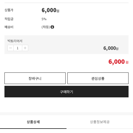
6,000
상품가
원
적립금
5%
배송비
(차등)
빅토리어서
6,000
원
6,000
원
장바구니
관심상품
구매하기
상품상세
상품정보제공