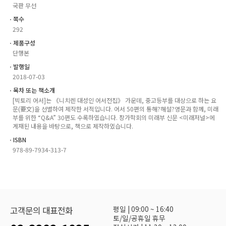
국판 무선
ㆍ쪽수
292
ㆍ제품구성
단행본
ㆍ발행일
2018-07-03
ㆍ목차 또는 책소개
[빅토리 어서]는 《니치렌 대성인 어서전집》 가운데, 중고등부를 대상으로 하는 요
문(要文)을 선별하여 제작한 서적입니다. 어서 50편의 통해?해설?영문과 함께, 미래
부를 위한 “Q&A” 30편도 수록하였습니다. 창가학회의 미래부 신문 <미래저널>에
게재된 내용을 바탕으로, 책으로 제작하였습니다.
ㆍISBN
978-89-7934-313-7
평일 | 09:00 ~ 16:40
고객문의 대표전화
토/일/공휴일 휴무