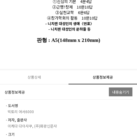
①
신심의 기본
4
문
4
답
②
근행
?
창제
10
문
10
답
③
실천교학
6
문
6
답
④
창가학회의 활동
10
문
10
답
-
니치렌 대성인의 생애
〈
연표
〉
-
니치렌 대성인의 문하들 등
판형
: A5(148mm x 210mm)
상품상세
상품정보제공
상품정보제공
내용숨기기
ㆍ도서명
빅토리 어서6000
ㆍ저자, 출판사
이케다 다이사쿠, (주)화광신문사
ㆍ크기