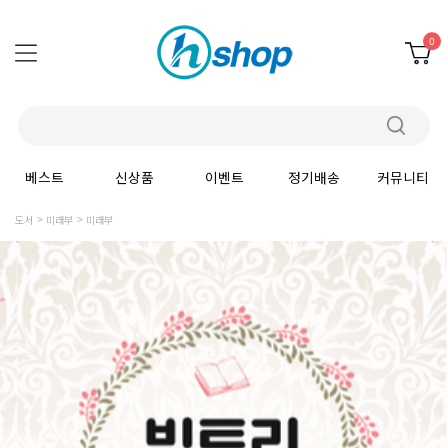
0
베스트
신상품
이벤트
정기배송
커뮤니티
도서
미래부
미래부