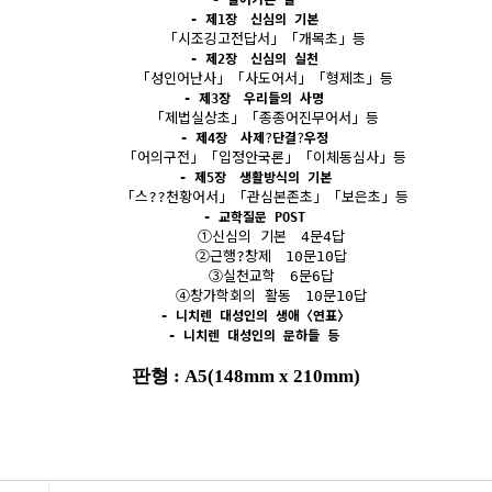
-
제
1
장
신심의 기본
「
시조깅고전답서
」「
개목초
」
등
-
제
2
장
신심의 실천
「
성인어난사
」「
사도어서
」「
형제초
」
등
-
제
3
장
우리들의
사명
「
제법실상초
」「
종종어진무어서
」
등
-
제
4
장
사제
?
단결
?
우정
「
어의구전
」「
입정안국론
」「
이체동심사
」
등
-
제
5
장
생활방식의 기본
「
스??천황어서
」「
관심본존초
」「
보은초
」
등
-
교학질문
POST
①
신심의 기본
4
문
4
답
②
근행
?
창제
10
문
10
답
③
실천교학
6
문
6
답
④
창가학회의 활동
10
문
10
답
-
니치렌 대성인의 생애
〈
연표
〉
-
니치렌 대성인의 문하들 등
판형
: A5(148mm x 210mm)