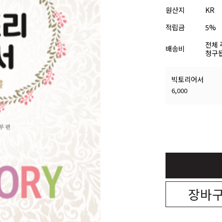
원산지
KR
적립금
5%
전체 
배송비
청구됩
빅토리어서
6,000
장바