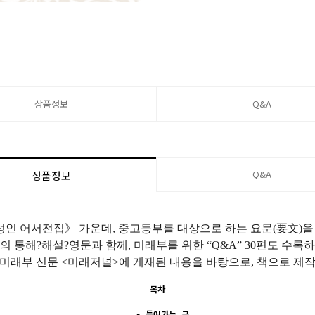
상품정보
Q&A
Q&A
상품정보
성인 어서전집》 가운데
,
중고등부를 대상으로 하는 요문
(
要文
)
을
의 통해?해설?영문과 함께
,
미래부를 위한
“Q&A” 30
편도 수록
 미래부 신문
<
미래저널
>
에 게재된 내용을 바탕으로
,
책으로 제
목차
-
들어가는 글