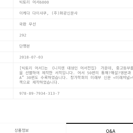
빅토리 어서6000
이케다 다이사쿠, (주)화광신문사
국판 무선
292
단행본
2018-07-03
[빅토리 어서]는 《니치렌 대성인 어서전집》 가운데, 중고등부
을 선별하여 제작한 서적입니다. 어서 50편의 통해?해설?영문과 
A” 30편도 수록하였습니다. 창가학회의 미래부 신문 <미래저널
책으로 제작하였습니다.
978-89-7934-313-7
상품정보
Q&A