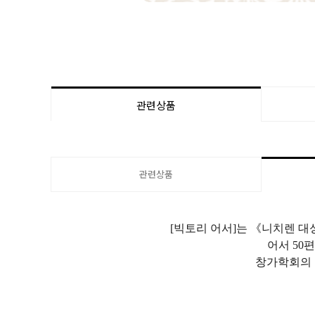
관련상품
관련상품
[
빅토리 어서
]
는 《니치렌 대
어서
50
편
창가학회의