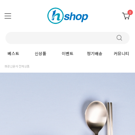
0
베스트
신상품
이벤트
정기배송
커뮤니티
화광신문사 전체상품