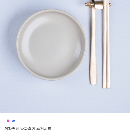
건강백세 방짜유기 수저세트