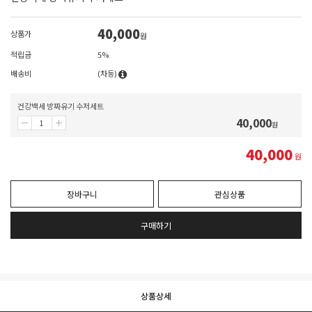
40,000
상품가
원
적립금
5%
배송비
(차등)
건강백세 방짜유기 수저세트
40,000
원
40,000
원
장바구니
관심상품
구매하기
상품상세