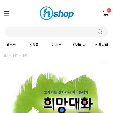
0
베스트
신상품
이벤트
정기배송
커뮤니티
도서
미래부
미래부