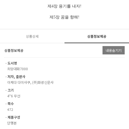
제
4
장 용기를 내자
!
제
5
장 꿈을 향해
!
상품상세
상품정보제공
상품정보제공
내용숨기기
ㆍ도서명
희망대화7000
ㆍ저자, 출판사
이케다 다이사쿠, (주)화광신문사
ㆍ크기
4*6 무선
ㆍ쪽수
472
ㆍ제품구성
단행본