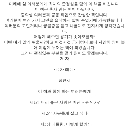
미래에 살 여러분에게 최대의 존경심을 담아 이 책을 바칩니다
.
이 책은 혼자 만든 책이 아닙니다
.
중학생 여러분과 공동 작업으로 완성한 책입니다
.
여러분이 여러 가지 고민을 솔직하게 말해 주었기에 가능했습니다
.
여러분의 고민거리나 궁금증을 듣고 나름대로 진지하게 생각했습니
다
.
어떻게 해주면 용기가 솟아오를까
?
어떤 예가 알기 쉬울까
?
하고 이것저것 궁리하다 보니 자연히 양이 불
어 이렇게 두꺼운 책이 되었습니다
.
그러니 관심있는 부분을 골라 읽어도 좋겠습니다
.
-
저 자
-
<<
차 례
>>
장편시
이 책과 함께 하는 여러분에게
제
1
장 머리 좋은 사람은 어떤 사람인가
?
제
2
장 자유롭게 살고 싶다
제
3
장 괴롭힘
,
어떻게 할까
?