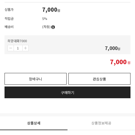
7,000
상품가
원
적립금
5%
배송비
(차등)
희망대화7000
7,000
원
7,000
원
장바구니
관심상품
구매하기
상품상세
상품정보제공