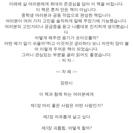
미래에 살 여러분에게 최대의 존경심을 담아 이 책을 바칩니다
.
이 책은 혼자 만든 책이 아닙니다
.
중학생 여러분과 공동 작업으로 완성한 책입니다
.
여러분이 여러 가지 고민을 솔직하게 말해 주었기에 가능했습니다
.
여러분의 고민거리나 궁금증을 듣고 나름대로 진지하게 생각했습니
다
.
어떻게 해주면 용기가 솟아오를까
?
어떤 예가 알기 쉬울까
?
하고 이것저것 궁리하다 보니 자연히 양이 불
어 이렇게 두꺼운 책이 되었습니다
.
그러니 관심있는 부분을 골라 읽어도 좋겠습니다
.
-
저 자
-
<<
차 례
>>
장편시
이 책과 함께 하는 여러분에게
제
1
장 머리 좋은 사람은 어떤 사람인가
?
제
2
장 자유롭게 살고 싶다
제
3
장 괴롭힘
,
어떻게 할까
?