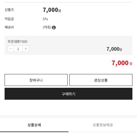
7,000
상품가
원
적립금
5%
배송비
(차등)
희망대화7000
7,000
원
7,000
원
장바구니
관심상품
구매하기
상품상세
상품정보제공