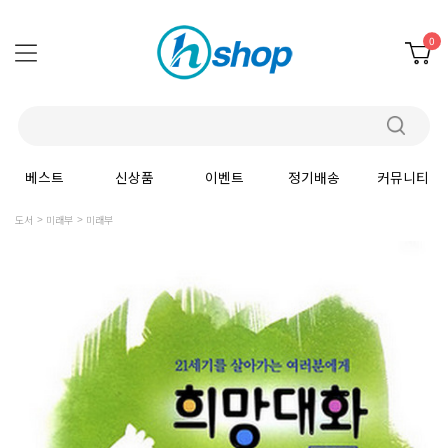
0
베스트
신상품
이벤트
정기배송
커뮤니티
도서
미래부
미래부