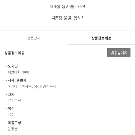
제
4
장 용기를 내자
!
제
5
장 꿈을 향해
!
상품상세
상품정보제공
상품정보제공
내용숨기기
ㆍ도서명
희망대화7000
ㆍ저자, 출판사
이케다 다이사쿠, (주)화광신문사
ㆍ크기
4*6 무선
ㆍ쪽수
472
ㆍ제품구성
단행본