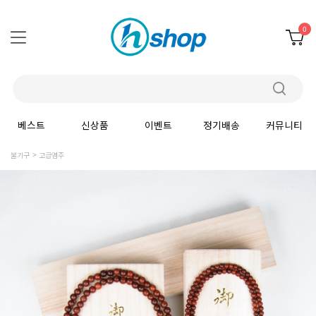
0
베스트
신상품
이벤트
정기배송
커뮤니티
불기구
고급염주