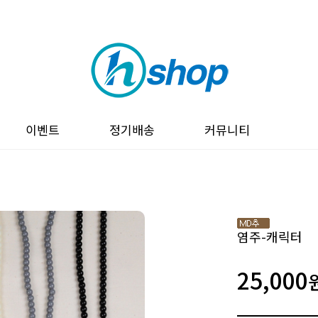
이벤트
정기배송
커뮤니티
염주-캐릭터
25,000