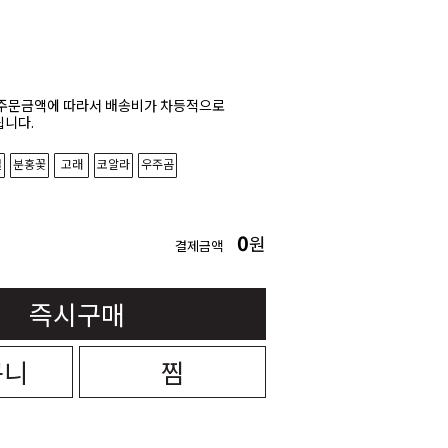
주문금액에 따라서 배송비가 차등적으로
니다.
별
분홍꽃
고래
코알라
우주곰
0
원
결제금액
즉시구매
구니
찜