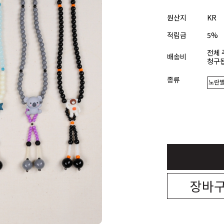
원산지
KR
적립금
5%
전체 
배송비
청구됩
종류
노란
장바