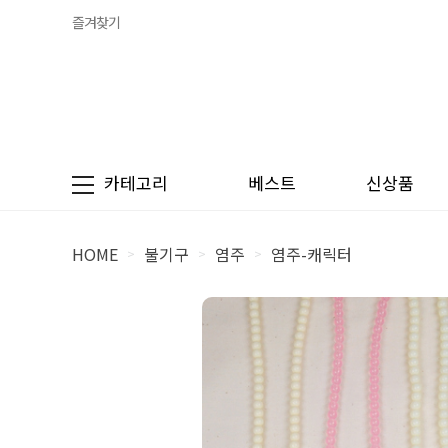
즐겨찾기
카테고리
베스트
신상품
HOME
불기구
염주
염주-캐릭터
>
>
>