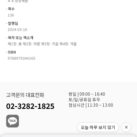
4*6 양장제본
ㆍ쪽수
136
ㆍ발행일
2024-03-16
ㆍ목차 또는 책소개
제1장: 봄 제2장: 여름 제3장: 가을 제4장: 겨울
ㆍISBN
9788979344165
평일 | 09:00 ~ 16:40
고객문의 대표전화
토/일/공휴일 휴무
02-3282-1825
점심시간 | 11:30 ~ 13:00
오늘 하루 보지 않기