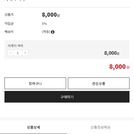
8,000
상품가
원
적립금
5%
배송비
(차등)
사계의 격려
8,000
원
8,000
원
장바구니
관심상품
구매하기
상품상세
상품정보제공