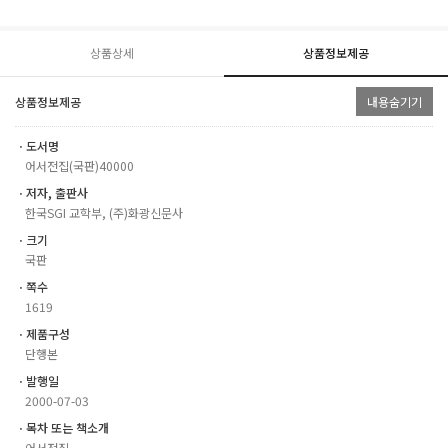
상품상세
상품정보제공
상품정보제공
내용숨기기
ㆍ도서명
어서전집(국판)40000
ㆍ저자, 출판사
한국SGI 교학부, (주)화광신문사
ㆍ크기
국판
ㆍ쪽수
1619
ㆍ제품구성
단행본
ㆍ발행일
2000-07-03
ㆍ목차 또는 책소개
어서전집