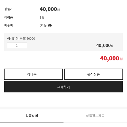
40,000
상품가
원
적립금
5%
배송비
(차등)
어서전집(국판)40000
40,000
원
40,000
원
장바구니
관심상품
구매하기
상품상세
상품정보제공