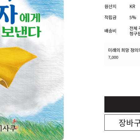
원산지
KR
적립금
5%
전체 
배송비
청구됩
7,000
장바