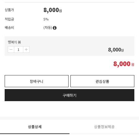
8,000
상품가
원
적립금
5%
배송비
(차등)
행복의 봄
8,000
원
8,000
원
장바구니
관심상품
구매하기
상품상세
상품정보제공