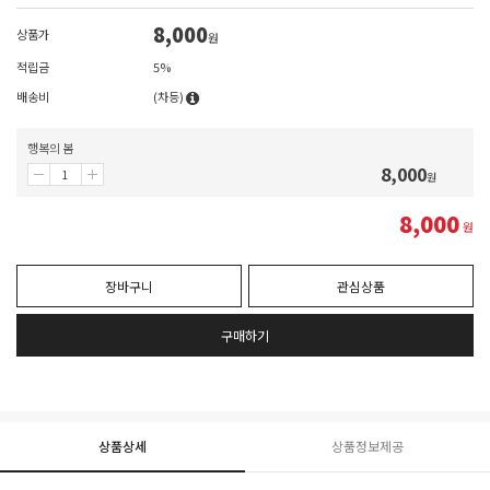
8,000
상품가
원
적립금
5%
배송비
(차등)
행복의 봄
8,000
원
8,000
원
장바구니
관심상품
구매하기
상품상세
상품정보제공