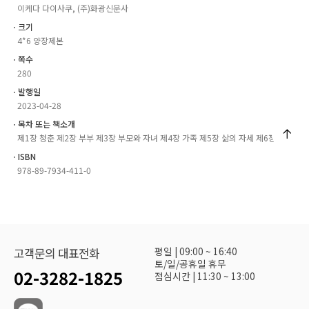
이케다 다이사쿠, (주)화광신문사
ㆍ크기
4*6 양장제본
ㆍ쪽수
280
ㆍ발행일
2023-04-28
ㆍ목차 또는 책소개
제1장 청춘 제2장 부부 제3장 부모와 자녀 제4장 가족 제5장 삶의 자세 제6장 사회
ㆍISBN
978-89-7934-411-0
평일 | 09:00 ~ 16:40
고객문의 대표전화
토/일/공휴일 휴무
02-3282-1825
점심시간 | 11:30 ~ 13:00