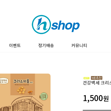
이벤트
정기배송
커뮤니티
건강백세 크리
1,500
원