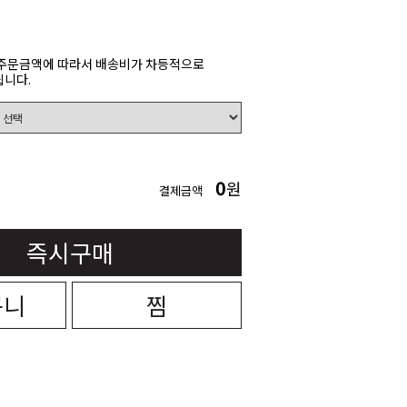
주문금액에 따라서 배송비가 차등적으로
니다.
0
원
결제금액
즉시구매
구니
찜