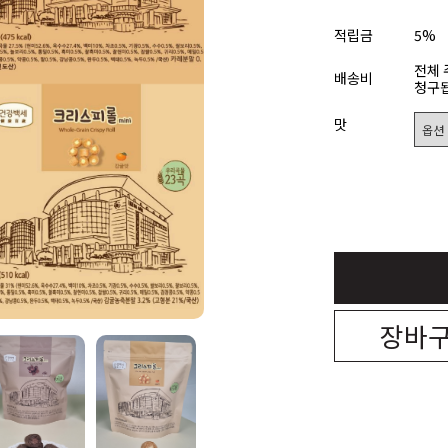
적립금
5%
전체 
배송비
청구됩
맛
장바