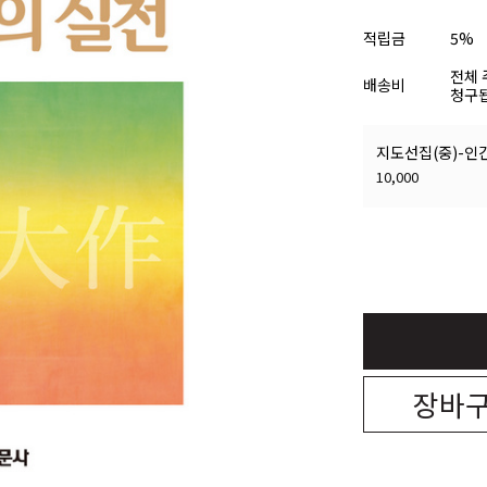
적립금
5%
전체 
배송비
청구됩
지도선집(중)-인
10,000
장바