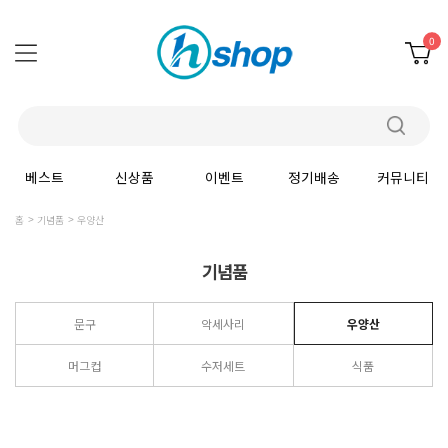
0
베스트
신상품
이벤트
정기배송
커뮤니티
홈
기념품
우양산
기념품
문구
악세사리
우양산
머그컵
수저세트
식품